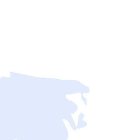
及时，资金秒到
系统持续更新,功能持续完善,
的时间不超过12小时,
让商户以及客户的体验不断接近
全将得到充分的保障.
完美是我们一直不变的追求.