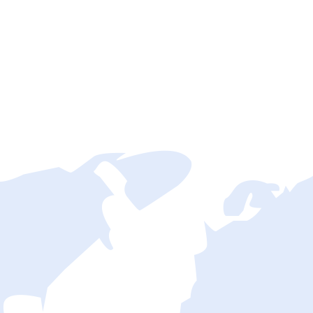
采用群集服务器,防御高,
结算
故障率低,无论用户身在何方,
资金平均停留
均能获得流畅安全可靠的体验
您的资金安